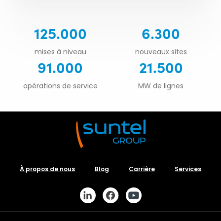
125.000
6.300
mises à niveau
nouveaux sites
91.000
21.500
opérations de service
MW de lignes
À propos de nous
Blog
Carrière
Services