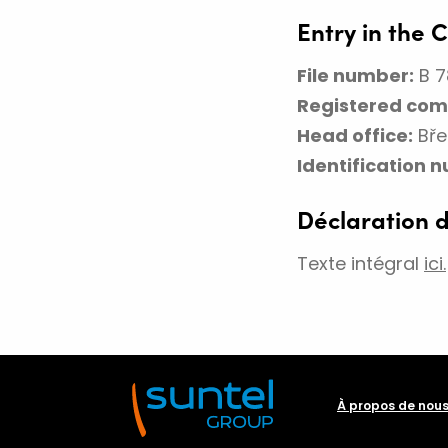
Entry in the 
Activités d’acquisition, d
et d’ingénierie
File number:
B 7
Registered co
Propositions de solutions 
Head office:
Bře
télécommunications
Identification 
Déclaration d
Suntel Energy
Texte intégral
ici.
À propos de nou