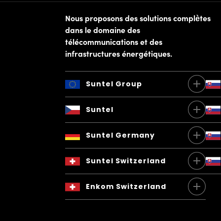
Nous proposons des solutions complètes
dans le domaine des
télécommunications et des
infrastructures énergétiques.
Suntel Group
Suntel Group a.s.
Suntel
Březnická 5602
760 01 Zlín
Personal data protection policy
Czech Republic
Suntel Germany
IČ: 06651062
ISM Policy
Suntel Germany
Conditions générales
Suntel Switzerland
Impressum
Brunhamstr. 21
DE-81249 München
Whistleblowing
GDPR
Suntel Switzerland AG
Germany
Enkom Switzerland
Buechstrasse 20
8645 Jona
Enkom AG
Schweiz
Schellenrainstrasse 13