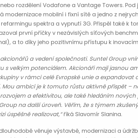
nebo rozdělení Vodafone a Vantage Towers. Pod
 modernizace mobilní i fixní sítě a jedno z nejryc
 refarmingu spektra a vypnutí 3G. Přispěl také k 
zoval první příčky v nezávislých síťových benchm
l), a to díky jeho pozitivnímu přístupu k inovacím
 akcionářů a vedení společnosti. Suntel Group vn
 s velkým potenciálem. Akcionáři mají jasnou am
 skupiny v rámci celé Evropské unie a expandovat
 Mou ambicí je k tomuto růstu aktivně přispět – n
ozvojem a efektivitou, ale také hledáním nových pří
Group na další úroveň. Věřím, že s týmem zkušen
zi úspěšně realizovat,“
říká Slavomír Slanina.
 dlouhodobě věnuje výstavbě, modernizaci a údrž