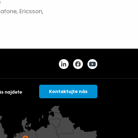
é
afone, Ericsson,
ás najdete
Kontaktujte nás