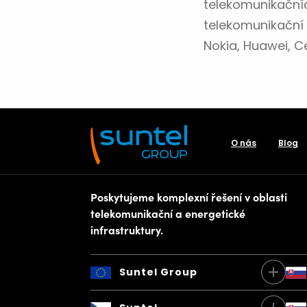
telekomunikačníc
telekomunikační 
Nokia, Huawei, Ce
O nás
Blog
Poskytujeme komplexní řešení v oblasti
telekomunikační a energetické
infrastruktury.
Suntel Group
Suntel Group a.s.