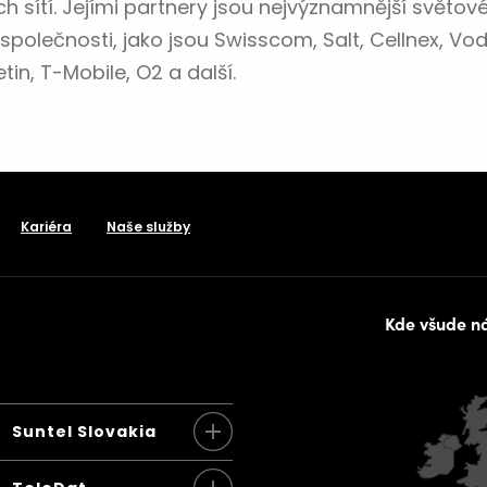
h sítí. Jejími partnery jsou nejvýznamnější světov
společnosti, jako jsou Swisscom, Salt, Cellnex, Vod
tin, T-Mobile, O2 a další.
Kariéra
Naše služby
Kde všude n
Suntel Slovakia
Suntel Slovakia s.r.o.