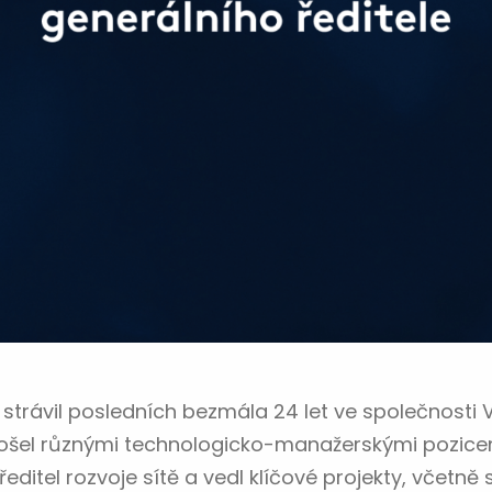
 strávil posledních bezmála 24 let ve společnost
rošel různými technologicko-manažerskými pozice
ředitel rozvoje sítě a vedl klíčové projekty, včetně 