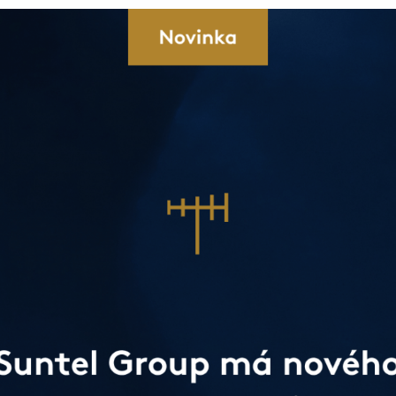
enýrská
 řešení