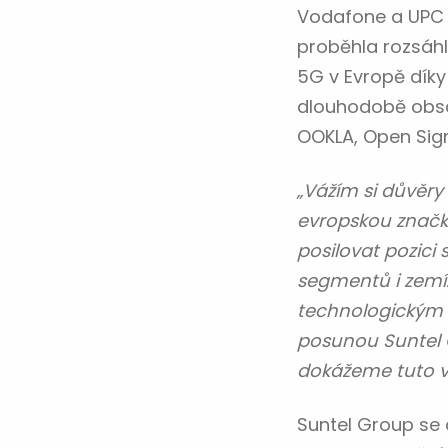
Vodafone a UPC 
proběhla rozsáhlá
5G v Evropě díky
dlouhodobě obsa
OOKLA, Open Signa
„Vážím si důvěry
evropskou značku
posilovat pozici
segmentů i zemí.
technologickým r
posunou Suntel 
dokážeme tuto vi
Suntel Group se