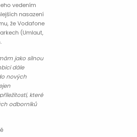
 jeho vedením
hlejších nasazení
tomu, že Vodafone
arkech (Umlaut,
.
ímám jako silnou
bici dále
 do nových
ejen
ležitostí, které
ých odborníků
bě