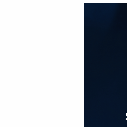
Akviziční, projekční a inž
činnost
Návrhy telekomunikačních
Suntel Energy