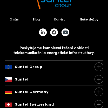
O nás
Blog
Kariéra
Naše služby
Poskytujeme komplexní řešení v oblasti
telekomunikační a energetické infrastruktury.
Suntel Group
Suntel Group a.s.
Suntel
Březnická 5602
760 01 Zlín
Zásady ochrany osobních údajů
Česká Republika
Suntel Germany
IČ: 06651062
Politika ISM
Suntel Germany
Obchodní podmínky
Suntel Switzerland
Impressum
Brunhamstr. 21