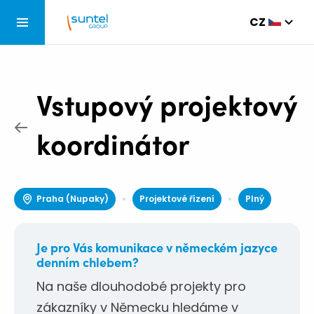
CZ
DE
EN
Služby
SK
Vstupový projektový
FR
Výstavba a servis telekomunikačních sítí
O nás
koordinátor
Modernizace a údržba infrastruktury
Naše entity
Blog
Optické sítě a síťová infrastruktura
Suntel Academy Center
Praha (Nupaky)
Projektové řízení
Plný
Kariéra
Akviziční, projekční a inženýrská činnost
Historie
Je pro Vás komunikace v německém jazyce
Návrhy telekomunikačních řešení
denním chlebem?
Kontaktujte nás
Na naše dlouhodobé projekty pro
Suntel Energy
zákazníky v Německu hledáme v